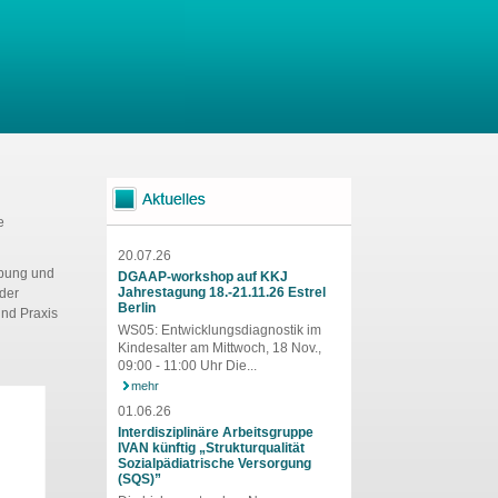
e
20.07.26
übung und
DGAAP-workshop auf KKJ
Jahrestagung 18.-21.11.26 Estrel
 der
Berlin
nd Praxis
WS05: Entwicklungsdiagnostik im
Kindesalter am Mittwoch, 18 Nov.,
09:00 - 11:00 Uhr Die...
mehr
01.06.26
Interdisziplinäre Arbeitsgruppe
IVAN künftig „Strukturqualität
Sozialpädiatrische Versorgung
(SQS)”