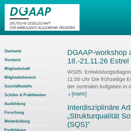
DGAAP-workshop a
Startseite
18.-21.11.26 Estrel 
Vorstand
Mitgliedschaft
WS05: Entwicklungsdiagnost
Mitgliederbereich
11:00 Uhr Die frühzeitige E
der zentralen Aufgaben in d
Geschäftsstelle
[mehr]
Schüler & Praktikanten
Ausbildung
Interdisziplinäre A
Forschung
„Strukturqualität S
Weiterbildung
(SQS)”
Fortbildung