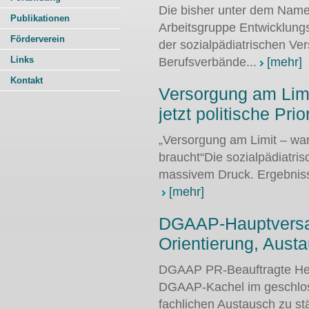
Die bisher unter dem Namen
Publikationen
Arbeitsgruppe Entwicklungs
Förderverein
der sozialpädiatrischen Ve
Links
Berufsverbände...
[mehr]
Kontakt
Versorgung am Limi
jetzt politische Prio
„Versorgung am Limit – warum
braucht“Die sozialpädiatri
massivem Druck. Ergebniss
[mehr]
DGAAP-Hauptvers
Orientierung, Austa
DGAAP PR-Beauftragte Hera
DGAAP-Kachel im geschloss
fachlichen Austausch zu stä