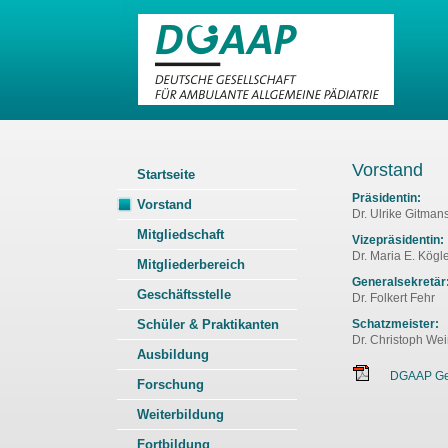
Vorstand
Startseite
Präsidentin:
Vorstand
Dr. Ulrike Gitma
Mitgliedschaft
Vizepräsidentin:
Dr. Maria E. Kögl
Mitgliederbereich
Generalsekretär
Geschäftsstelle
Dr. Folkert Fehr
Schüler & Praktikanten
Schatzmeister:
Dr. Christoph We
Ausbildung
DGAAP Ges
Forschung
Weiterbildung
Fortbildung