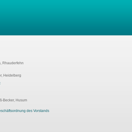
ns, Rhauderfehn
er, Heidelberg
:
iß-Becker, Husum
chäftsordnung des Vorstands