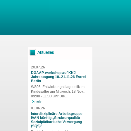
20.07.26
DGAAP-workshop auf KKJ
Jahrestagung 18.-21.11.26 Estrel
Berlin
WS05: Entwicklungsdiagnostik im
Kindesalter am Mittwoch, 18 Nov.,
09:00 - 11:00 Uhr Die...
mehr
01.06.26
Interdisziplinäre Arbeitsgruppe
IVAN künftig „Strukturqualität
Sozialpädiatrische Versorgung
(SQS)”