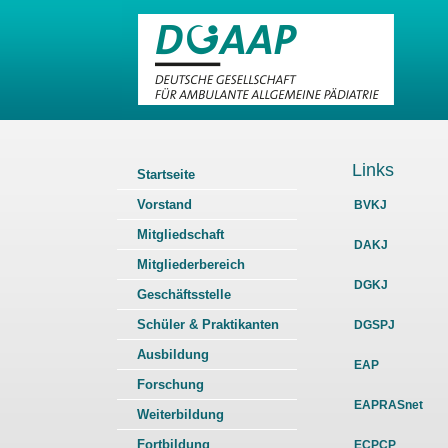
Links
Startseite
Vorstand
BVKJ
Mitgliedschaft
DAKJ
Mitgliederbereich
DGKJ
Geschäftsstelle
Schüler & Praktikanten
DGSPJ
Ausbildung
EAP
Forschung
EAPRASnet
Weiterbildung
Fortbildung
ECPCP