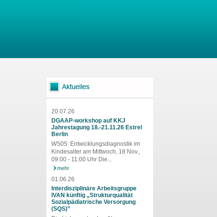
20.07.26
DGAAP-workshop auf KKJ
Jahrestagung 18.-21.11.26 Estrel
Berlin
WS05: Entwicklungsdiagnostik im
Kindesalter am Mittwoch, 18 Nov.,
09:00 - 11:00 Uhr Die...
mehr
01.06.26
Interdisziplinäre Arbeitsgruppe
IVAN künftig „Strukturqualität
Sozialpädiatrische Versorgung
(SQS)”