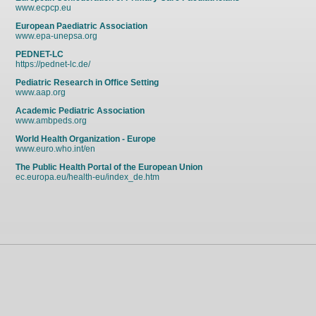
www.ecpcp.eu
European Paediatric Association
www.epa-unepsa.org
PEDNET-LC
https://pednet-lc.de/
Pediatric Research in Office Setting
www.aap.org
Academic Pediatric Association
www.ambpeds.org
World Health Organization - Europe
www.euro.who.int/en
The Public Health Portal of the European Union
ec.europa.eu/health-eu/index_de.htm