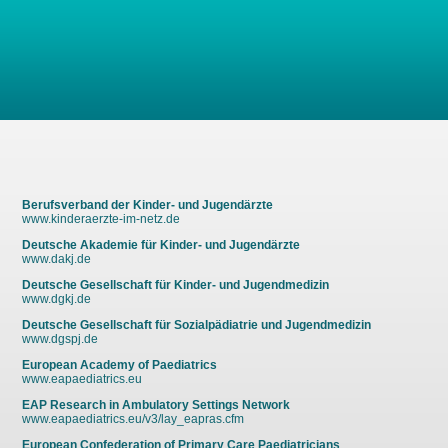
Berufsverband der Kinder- und Jugendärzte
www.kinderaerzte-im-netz.de
Deutsche Akademie für Kinder- und Jugendärzte
www.dakj.de
Deutsche Gesellschaft für Kinder- und Jugendmedizin
www.dgkj.de
Deutsche Gesellschaft für Sozialpädiatrie und Jugendmedizin
www.dgspj.de
European Academy of Paediatrics
www.eapaediatrics.eu
EAP Research in Ambulatory Settings Network
www.eapaediatrics.eu/v3/lay_eapras.cfm
European Confederation of Primary Care Paediatricians