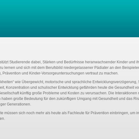
tützt Studierende dabei, Stärken und Bedürfnisse heranwachsender Kinder und ih
zu lernen und sich mit dem Berufsbild niedergelassener Pädiater an den Beispiele
, Prävention und Kinder-Vorsorgeuntersuchungen vertraut zu machen.
kheiten“ wie Übergewicht, motorische und sprachliche Entwicklungsverzögerung,
it, Konzentration und schulischer Entwicklung gefährden heute die Gesundheit v
esellschaft künftig große Probleme und Kosten zu verursachen. Die Interaktionen m
 haben große Bedeutung für den zukünftigen Umgang mit Gesundheit und das Ris
iger Generationen.
te müssen sich noch mehr als heute als Fachleute für Prävention einbringen, um i
en.