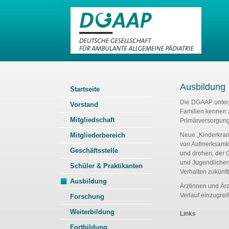
Ausbildung
Startseite
Die DGAAP unters
Vorstand
Familien kennen 
Mitgliedschaft
Primärversorgung
Mitgliederbereich
Neue „Kinderkran
von Aufmerksamke
Geschäftsstelle
und drohen, der G
und Jugendlichen
Schüler & Praktikanten
Verhalten zukünft
Ausbildung
Ärztinnen und Ärz
Verlauf einzugreif
Forschung
Weiterbildung
Links
Fortbildung