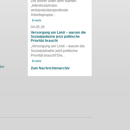
Die bisher unter dem Namen
„Interdisziplinäre
verbändeübergreifende
Arbeitsgruppe...
mehr
04.05.26
Versorgung am Limit – warum die
Sozialpädiatrie jetzt politische
Priorität braucht
„Versorgung am Limit – warum die
Sozialpädiatrie jetzt politische
Priorität braucht“Die...
mehr
der
Zum Nachrichtenarchiv