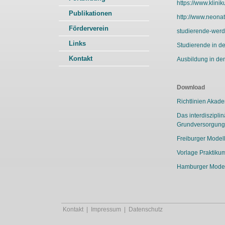
https://www.klin
Publikationen
http://www.neona
Förderverein
studierende-werd
Links
Studierende in de
Kontakt
Ausbildung in de
Download
Richtlinien Akad
Das interdiszipli
Grundversorgung
Freiburger Modell
Vorlage Praktiku
Hamburger Modell
Kontakt
|
Impressum
|
Datenschutz