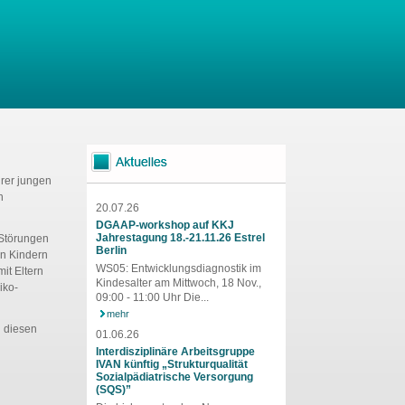
rer jungen
n
20.07.26
DGAAP-workshop auf KKJ
Jahrestagung 18.-21.11.26 Estrel
 Störungen
Berlin
on Kindern
WS05: Entwicklungsdiagnostik im
it Eltern
Kindesalter am Mittwoch, 18 Nov.,
iko-
09:00 - 11:00 Uhr Die...
mehr
n diesen
01.06.26
Interdisziplinäre Arbeitsgruppe
IVAN künftig „Strukturqualität
Sozialpädiatrische Versorgung
(SQS)”