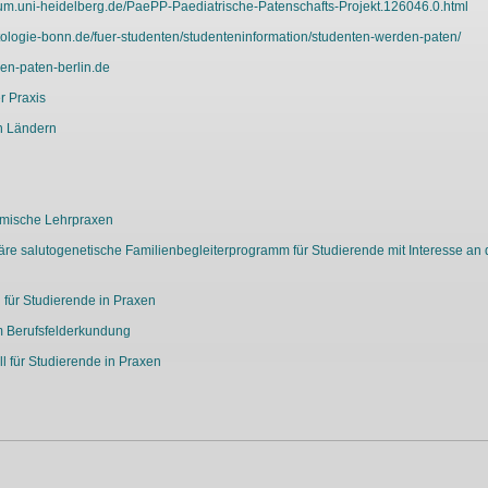
ikum.uni-heidelberg.de/PaePP-Paediatrische-Patenschafts-Projekt.126046.0.html
tologie-bonn.de/fuer-studenten/studenteninformation/studenten-werden-paten/
en-paten-berlin.de
r Praxis
n Ländern
emische Lehrpraxen
näre salutogenetische Familienbegleiterprogramm für Studierende mit Interesse an 
 für Studierende in Praxen
m Berufsfelderkundung
 für Studierende in Praxen